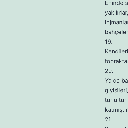
Eninde so
yakılırla
lojmanla
bahçeler
19.

Kendileri
toprakta.
20.

Ya da baz
giyisiler
türlü tür
katmıştı
21.	
