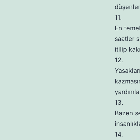
düşenler
11.

En temel 
saatler s
itilip ka
12.

Yasaklar
kazmasını
yardımla
13.

Bazen sek
insanlıkl
14.
