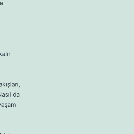
a 
alır 
kışları, 
asıl da 
 yaşam 