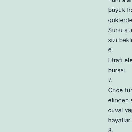
Tüm alan
büyük hop
göklerde
Şunu şu
sizi bekle
6. 

Etrafı el
burası.

7. 

Önce tüm 
elinden a
çuval ya
hayatları
8.
