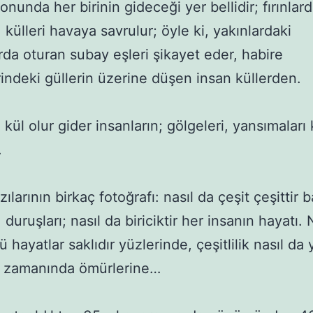
nunda her birinin gideceği yer bellidir; fırınlard
r, külleri havaya savrulur; öyle ki, yakınlardaki 
rda oturan subay eşleri şikayet eder, habire 
indeki güllerin üzerine düşen insan küllerden.

 kül olur gider insanların; gölgeleri, yansımaları k


ılarının birkaç fotoğrafı: nasıl da çeşit çeşittir ba
i, duruşları; nasıl da biriciktir her insanın hayatı. N
lü hayatlar saklıdır yüzlerinde, çeşitlilik nasıl da
r zamanında ömürlerine…
