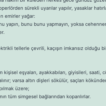
a hakim bir kuleden herkes gece gündüz gözetl
erlörden sürekli uyarılar yapılır, yasaklar hatırlatı
n emirler yağar:

nu yapın, bunu bunu yapmayın, yoksa cehennem
r.

ektrikli tellerle çevrili, kaçışın imkansız olduğu bir
kişisel eşyaları, ayakkabıları, giyisileri, saati, c
lınır; varsa altın dişleri sökülür, saçları kökünden
pılmak üzere; 

nın tüm simgesel bağlarından koparılırlar. 
