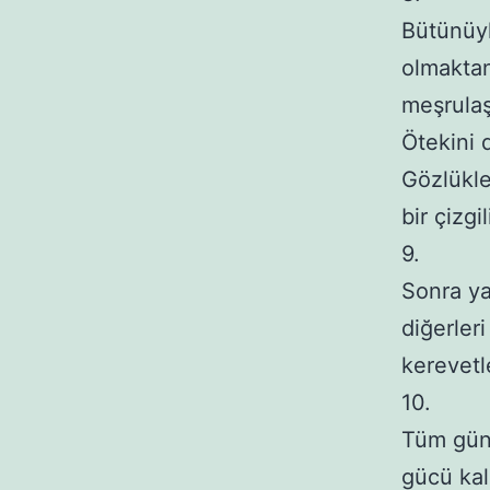
Bütünüyle
olmaktan
meşrulaşı
Ötekini 
Gözlükler
bir çizgil
9.

Sonra yaş
diğerleri
kerevetl
10.

Tüm gün ç
gücü kal