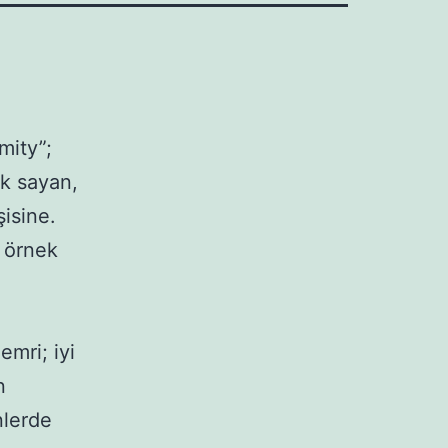
mity”; 
ok sayan, 
sine.

 örnek 
mri; iyi 
 
nlerde 