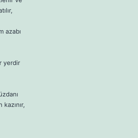
enir ve 
lır, 
 azabı 
 yerdir 
üzdanı 
 kazınır, 