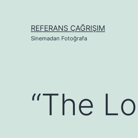
Skip
to
content
REFERANS ÇAĞRIŞIM
Sinemadan Fotoğrafa
“The Lo