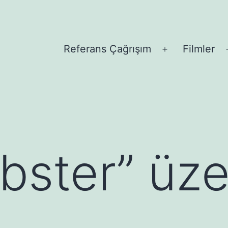
Referans Çağrışım
Filmler
Open
menu
bster” üze