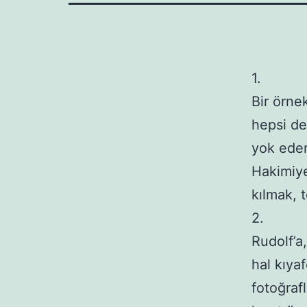
1.

Bir örnek
hepsi de 
yok eden
Hakimiye
kılmak, t
2. 

Rudolf’a,
hal kıyaf
fotoğrafl