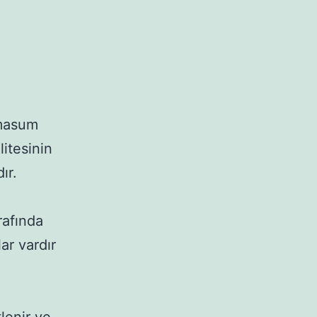
 
masum 
tesinin 
r.

afında 
r vardır 