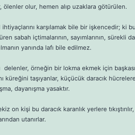
, ölenler olur, hemen alıp uzaklara götürülen.

ihtiyaçlarını karşılamak bile bir işkencedir; ki b
üren sabah içtimalarının, sayımlarının, sürekli da
kılmanın yanında lafı bile edilmez.

ı  delenler, örneğin bir lokma ekmek için başkası
 küreğini taşıyanlar, küçücük daracık hücrelere a
şma, dayanışma yasaktır.

iz on kişi bu daracık karanlık yerlere tıkıştırılır, 
arından utanırlar. 
