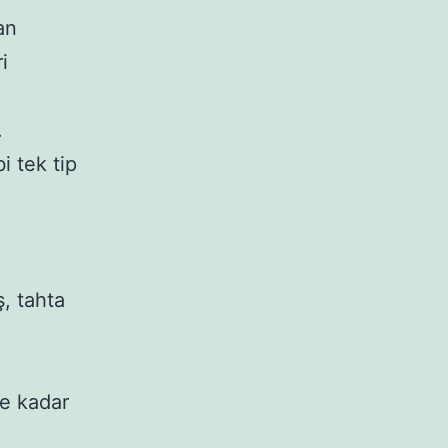
n 
 


i tek tip 
 
, tahta 
e kadar 