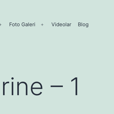
Foto Galeri
Videolar
Blog
Open
Open
menu
menu
rine – 1