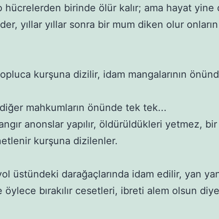
o hücrelerden birinde ölür kalır; ama hayat yine 
r, yıllar yıllar sonra bir mum diken olur onların 
 topluca kurşuna dizilir, idam mangalarının önün
, diğer mahkumların önünde tek tek... 

ngır anonslar yapılır, öldürüldükleri yetmez, bir 
etlenir kurşuna dizilenler.

 yol üstündeki darağaçlarında idam edilir, yan yan
öylece bırakılır cesetleri, ibreti alem olsun diye