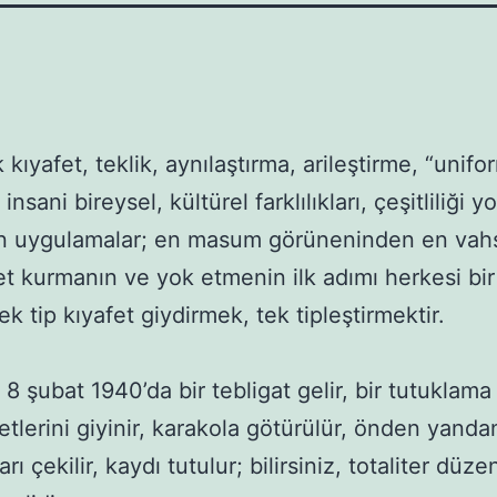
 kıyafet, teklik, aynılaştırma, arileştirme, “unifor
insani bireysel, kültürel farklılıkları, çeşitliliği y
 uygulamalar; en masum görüneninden en vahşi
t kurmanın ve yok etmenin ilk adımı herkesi bir
ek tip kıyafet giydirmek, tek tipleştirmektir.

 8 şubat 1940’da bir tebligat gelir, bir tutuklama e
etlerini giyinir, karakola götürülür, önden yandan
arı çekilir, kaydı tutulur; bilirsiniz, totaliter düze