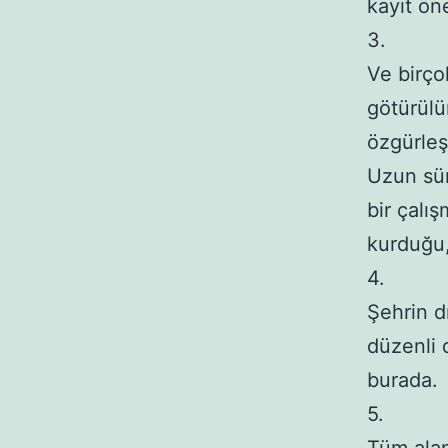
kayıt öne
3.

Ve birçok
götürülür
özgürleşti
Uzun sür
bir çalı
kurduğu, 
4. 

Şehrin d
düzenli d
burada.

5.
