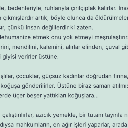
, bedenleriyle, ruhlarıyla çırılçıplak kalırlar. İnsa
 çıkmışlardır artık, böyle olunca da öldürülmeleri
r, çünkü insan değillerdir ki zaten. 

dehumanize etmek onu yok etmeyi meşrulaştırır.
ini, mendilini, kalemini, alırlar elinden, çuval gib
i giyisi verirler üstüne. 

lılar, çocuklar, güçsüz kadınlar doğrudan fırına,
 koğuşa gönderilirler. Üstüne biraz saman atılmış
erde üçer beşer yattıkları koğuşlara…

alıştırılırlar, azıcık yemekle, bir tutam tayınla n
dıysa mahkumların, en ağır işleri yaparlar, arada 