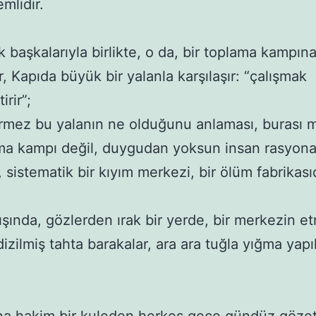
mlidir.

 başkalarıyla birlikte, o da, bir toplama kampına
, Kapıda büyük bir yalanla karşılaşır: “çalışmak 
rir”; 

mez bu yalanın ne olduğunu anlaması, burası 
şma kampı değil, duygudan yoksun insan rasyonali
sistematik bir kıyım merkezi, bir ölüm fabrikasıdı
ışında, gözlerden ırak bir yerde, bir merkezin etr
izilmiş tahta barakalar, ara ara tuğla yığma yapıla